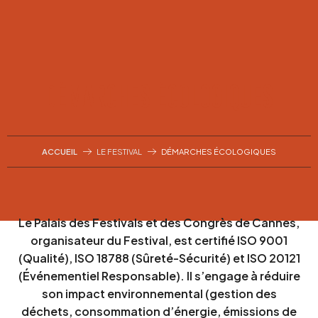
Aller
au
contenu
principal
DÉMARCHES ÉCOLOGIQUES
ACCUEIL
LE FESTIVAL
DÉMARCHES ÉCOLOGIQUES
Le Palais des Festivals et des Congrès de Cannes,
organisateur du Festival, est certifié ISO 9001
(Qualité), ISO 18788 (Sûreté-Sécurité) et ISO 20121
(Événementiel Responsable). Il s’engage à réduire
son impact environnemental (gestion des
déchets, consommation d’énergie, émissions de