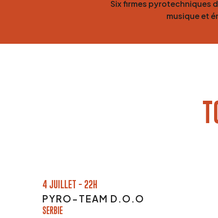
Six firmes pyrotechniques de
musique et é
T
4 JUILLET - 22H
PYRO-TEAM D.O.O
SERBIE