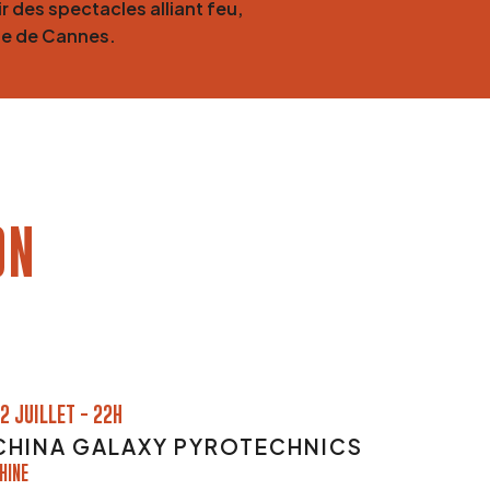
r des spectacles alliant feu,
ie de Cannes.
ON
2 JUILLET - 22H
CHINA GALAXY PYROTECHNICS
HINE