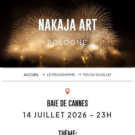
Aller
au
contenu
NAKAJA ART
principal
POLOGNE
ACCUEIL
LE PROGRAMME
FEU DU 14 JUILLET
BAIE DE CANNES
14 JUILLET 2026 - 23H
THÈME: