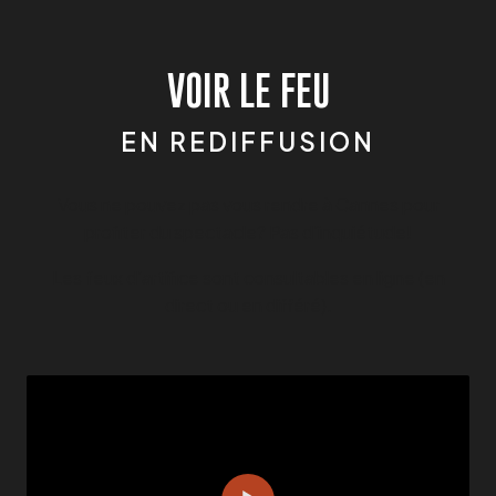
VOIR LE FEU
EN REDIFFUSION
Vous ne pouvez pas vous rendre à Cannes pour
profiter du spectacle? Pas d’inquiétude!
Les feux d’artifice sont consultables en ligne (en
direct ou en différé).