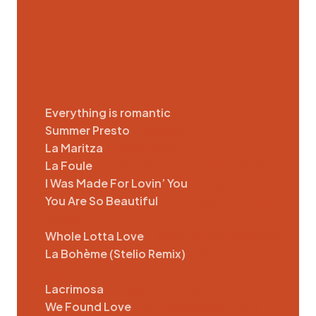
MUSIQUES
Everything is romantic
–
M4rlon Inc.
Summer Presto
–
Suprhot
La Maritza
–
Sylvie Vartan
La Foule
–
Le Monde Mix (feat. StereoKilla)
I Was Made For Lovin’ You
–
Yungblud
You Are So Beautiful
–
Tommee Profitt feat.
Brooke
Whole Lotta Love
–
Baltic House Orchestra
La Bohème (Stelio Remix)
– Charles
Aznavour
Lacrimosa
– Zbigniew Preisner
We Found Love
– Ali Christenhusz, 2WEI